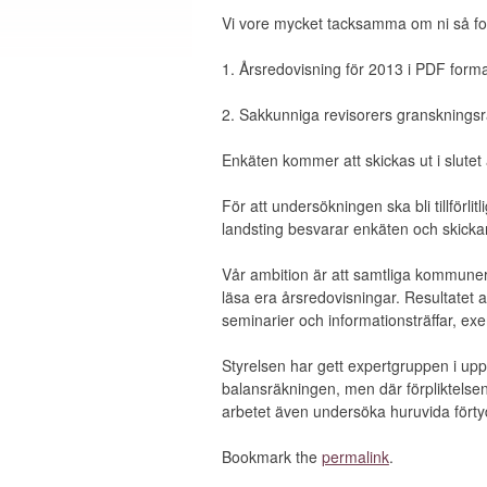
Vi vore mycket tacksamma om ni så fort
1. Årsredovisning för 2013 i PDF form
2. Sakkunniga revisorers granskningsra
Enkäten kommer att skickas ut i slutet 
För att undersökningen ska bli tillförli
landsting besvarar enkäten och skick
Vår ambition är att samtliga kommuner
läsa era årsredovisningar. Resultate
seminarier och informationsträffar, e
Styrelsen har gett expertgruppen i uppdr
balansräkningen, men där förpliktelsen
arbetet även undersöka huruvida förty
Bookmark the
permalink
.