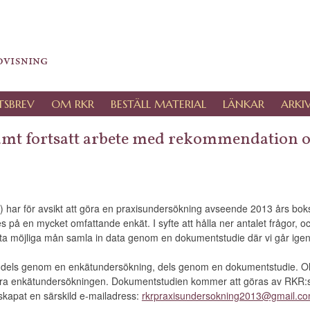
ovisning
TSBREV
OM RKR
BESTÄLL MATERIAL
LÄNKAR
ARKI
mt fortsatt arbete med rekommendation 
 har för avsikt att göra en praxisundersökning avseende 2013 års bok
 på en mycket omfattande enkät. I syfte att hålla ner antalet frågor, 
örsta möjliga mån samla in data genom en dokumentstudie där vi går ige
in dels genom en enkätundersökning, dels genom en dokumentstudie. Ol
ra enkätundersökningen. Dokumentstudien kommer att göras av RKR:s k
skapat en särskild e-mailadress:
rkrpraxisundersokning2013@gmail.c