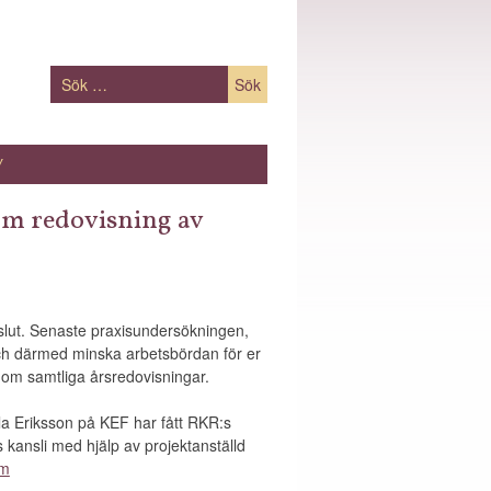
Sök
efter:
V
om redovisning av
slut. Senaste praxisundersökningen,
och därmed minska arbetsbördan för er
nom samtliga årsredovisningar.
a Eriksson på KEF har fått RKR:s
ansli med hjälp av projektanställd
om