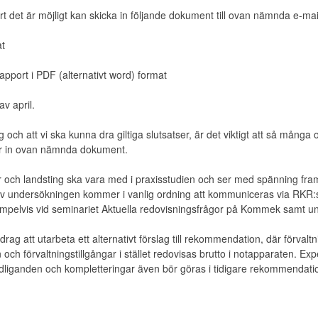
 det är möjligt kan skicka in följande dokument till ovan nämnda e-mai
at
pport i PDF (alternativt word) format
av april.
tlig och att vi ska kunna dra giltiga slutsatser, är det viktigt att så må
ar in ovan nämnda dokument.
 och landsting ska vara med i praxisstudien och ser med spänning fram 
t av undersökningen kommer i vanlig ordning att kommuniceras via RKR
xempelvis vid seminariet Aktuella redovisningsfrågor på Kommek samt u
ag att utarbeta ett alternativt förslag till rekommendation, där förvaltni
 och förvaltningstillgångar i stället redovisas brutto i notapparaten. 
dliganden och kompletteringar även bör göras i tidigare rekommendati