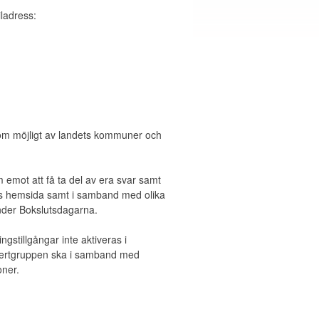
ladress:
nga om möjligt av landets kommuner och
emot att få ta del av era svar samt
:s hemsida samt i samband med olika
nder Bokslutsdagarna.
ngstillgångar inte aktiveras i
Expertgruppen ska i samband med
oner.