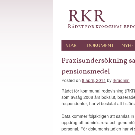
RKR
Rådet för kommunal red
SKIP
START
DOKUMENT
NYHE
TO
Praxisundersökning sa
CONTENT
pensionsmedel
Posted on
8 april, 2014
by
rkradmin
Rådet för kommunal redovisning (RKR)
som avsåg 2008 års bokslut, baserades
respondenter, har vi beslutat att i st
Data kommer följaktligen att samlas 
uppdrag att administrera och genomfö
personal. För dokumentstudien har vi 