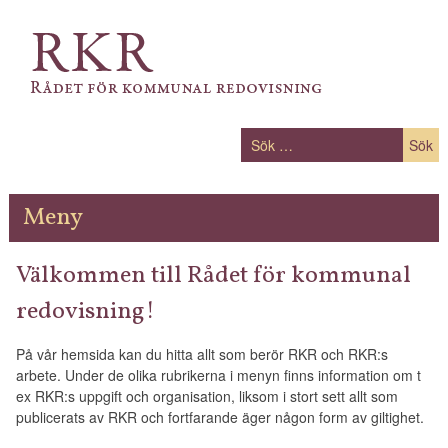
RKR
Rådet för kommunal redovisning
S
e
Meny
SKIP
Välkommen till Rådet för kommunal
TO
CONTENT
redovisning!
På vår hemsida kan du hitta allt som berör RKR och RKR:s
arbete. Under de olika rubrikerna i menyn finns information om t
ex RKR:s uppgift och organisation, liksom i stort sett allt som
publicerats av RKR och fortfarande äger någon form av giltighet.